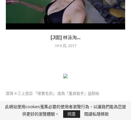
[J圖] 林泳淘...
19 9 月, 2017
首頁
»
三上悠亞 「密實毛衣」 成為「童貞殺手」益粉絲
此網站使用cookies蒐集必要的使用者瀏覽行為，以讓我們能為您提
快D J
供更好的瀏覽體驗。
同意
閱讀私隱條款
三上悠亞 「密實毛衣」 成為「童貞殺手」益粉絲
8 9 月, 2017