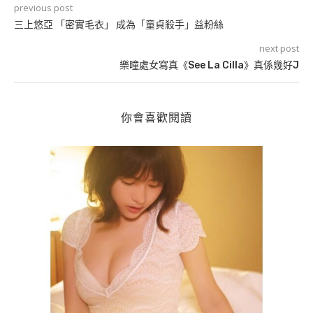
previous post
三上悠亞 「密實毛衣」 成為「童貞殺手」益粉絲
next post
樂曈處女寫真《See La Cilla》真係幾好J
你會喜歡閱讀