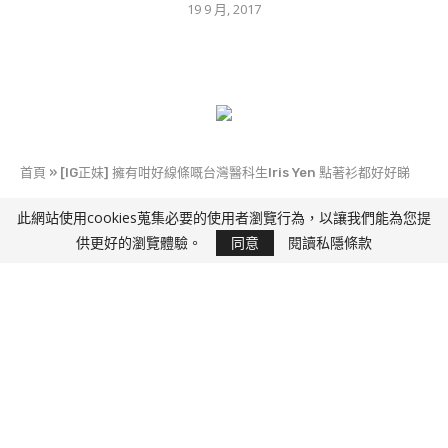
19 9 月, 2017
首頁
»
[IG正妹] 擁有咁好線條嘅台灣醫科生Iris Yen 點著衫都好好睇
此網站使用cookies蒐集必要的使用者瀏覽行為，以讓我們能為您提
快D J
供更好的瀏覽體驗。
同意
閱讀私隱條款
[IG正妹] 擁有咁好線條嘅台灣醫科生Iris Yen 點著衫
都好好睇
18 3 月, 2017