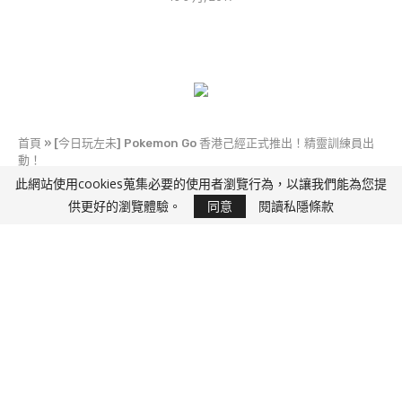
首頁
»
[今日玩左未] Pokemon Go 香港己經正式推出！精靈訓練員出
動！
此網站使用cookies蒐集必要的使用者瀏覽行為，以讓我們能為您提
快D玩
供更好的瀏覽體驗。
同意
閱讀私隱條款
[今日玩左未] Pokemon Go 香港己經正式推出！精
靈訓練員出動！
25 7 月, 2016
「POKEMON 日夜鍛鍊去取勝！」，寵物小精靈
迷期待己久嘅手機遊戲《Pokemon GO》，今日