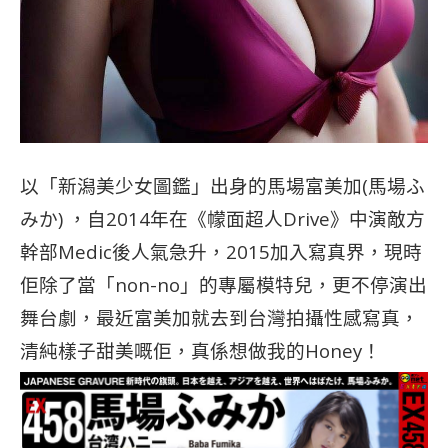
以「新潟美少女圖鑑」出身的馬場富美加(馬場ふ
みか) ，自2014年在《幪面超人Drive》中演敵方
幹部Medic後人氣急升，2015加入寫真界，現時
佢除了當「non-no」的專屬模特兒，更不停演出
舞台劇，最近富美加就去到台灣拍攝性感寫真，
清純樣子甜美嘅佢，真係想做我的Honey！