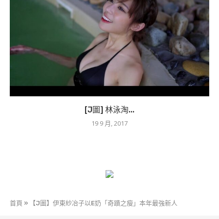
[J圖] 林泳淘...
19 9 月, 2017
首頁
»
【J圖】伊東紗冶子以E奶「奇蹟之瘦」本年最強新人