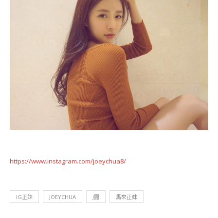
https://www.instagram.com/joeychua8/
IG正妹
JOEYCHUA
J圖
馬來正妹