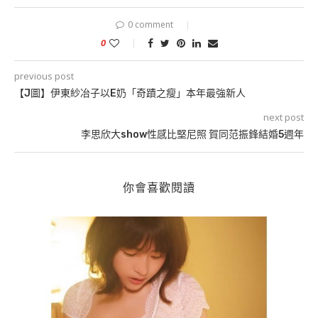
0 comment
0
previous post
【J圖】伊東紗冶子以E奶「奇蹟之瘦」本年最強新人
next post
李思欣大show性感比堅尼照 賀同范振鋒結婚5週年
你會喜歡閱讀