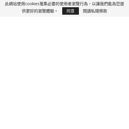
此網站使用cookies蒐集必要的使用者瀏覽行為，以讓我們能為您提
快D J
供更好的瀏覽體驗。
同意
閱讀私隱條款
【J圖】伊東紗冶子以E奶「奇蹟之瘦」本年最強新
人
15 3 月, 2017
剛滿23歲有E奶嘅伊東紗冶子，被譽為本年度寫真界最強新人，佢有著