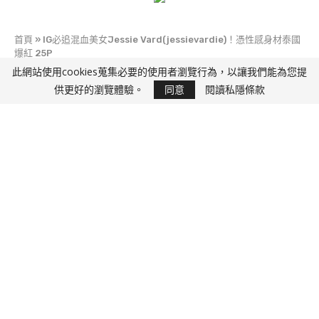
首頁
»
IG必追混血美女Jessie Vard(jessievardie)！憑性感身材泰國
爆紅 25P
此網站使用cookies蒐集必要的使用者瀏覽行為，以讓我們能為您提
快D J
供更好的瀏覽體驗。
同意
閱讀私隱條款
IG必追混血美女Jessie Vard(jessievardie)！憑性
感身材泰國爆紅 25P
26 5 月, 2017