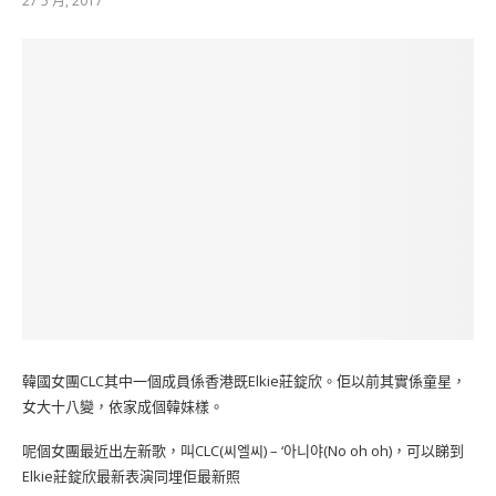
27 5 月, 2017
韓國女團CLC其中一個成員係香港既Elkie莊錠欣。佢以前其實係童星，
女大十八變，依家成個韓妹樣。
呢個女團最近出左新歌，叫CLC(씨엘씨) – ‘아니야(No oh oh)，可以睇到
Elkie莊錠欣最新表演同埋佢最新照