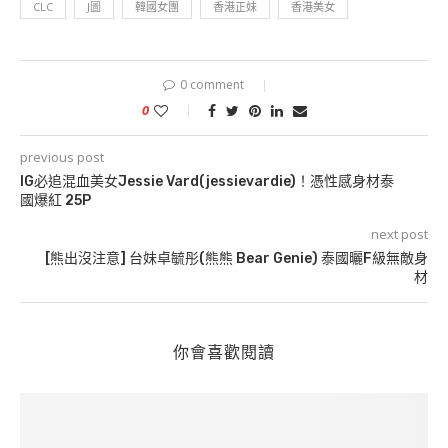
CLC
J圖
韓國女團
香港正妹
香港美女
0 comment
0
previous post
IG必追混血美女Jessie Vard(jessievardie)！憑性感身材泰
國爆紅 25P
next post
[熊出沒注意] 台妹卓毓彤(熊熊 Bear Genie) 泰國曬F級無敵身
材
你會喜歡閱讀