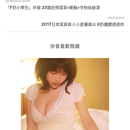
previous post
「F奶小學生」紗綾 23歲近照寫真<衝動>令粉絲崩潰
next post
2017日本寫真新人小倉優香以 G奶纖腰誘惑你
你會喜歡閱讀