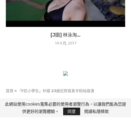
[J圖] 林泳淘...
19 9 月, 2017
首頁
»
「F奶小學生」紗綾 23歲近照寫真令粉絲崩潰
此網站使用cookies蒐集必要的使用者瀏覽行為，以讓我們能為您提
快D J
供更好的瀏覽體驗。
同意
閱讀私隱條款
「F奶小學生」紗綾 23歲近照寫真<衝動>令粉絲崩
潰
7 5 月, 2017