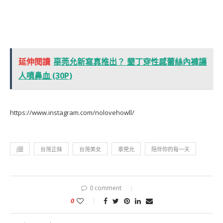
延伸閱讀
辜莞允新寫真推出？ 墾丁穿性感蕾絲內褲讓
人噴鼻血 (30P)
https://www.instagram.com/nolovehowll/
J圖
台灣正妹
台灣美女
辜莞允
陪伴你的每一天
0 comment
0