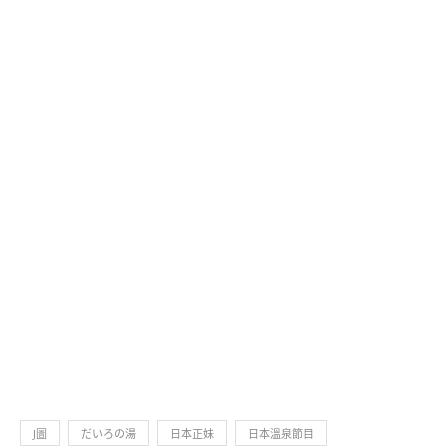
J圖
だいろの湯
日本正妹
日本溫泉節目