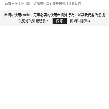
首頁
»
激多圖《歎得好健康》專影陳雅思近鏡溫泉特寫
此網站使用cookies蒐集必要的使用者瀏覽行為，以讓我們能為您提
快D J
供更好的瀏覽體驗。
同意
閱讀私隱條款
激多圖《歎得好健康》專影陳雅思近鏡溫泉特寫
31 3 月, 2017