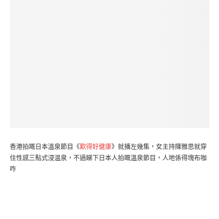
香港拍嘅日本溫泉節目《
歎得好健康
》就播左幾集，女主持陳雅思就穿
住性感三點式浸温泉，不過睇下日本人拍嘅溫泉節目，人地係得塊布咖
咋