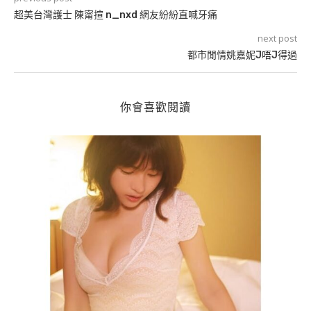
超美台灣護士 陳甯揎 n_nxd 網友紛紛直喊牙痛
next post
都市閒情姚嘉妮J唔J得過
你會喜歡閱讀