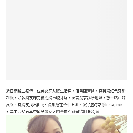
近日網路上瘋傳一位美女牙助嘅生活照，佢叫陳甯揎，穿著粉紅色牙助
制服，好多網友睇完後紛紛直喊牙痛，留言跪求診所地址，想一睹正妹
風采。有網友找出佢ig，得知她在台中上班。陳甯揎時常係Instagram
分享生活點滴其中最令網友大噴鼻血的就是這組泳裝J圖。