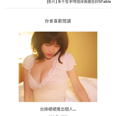
[影片] 朱千雪 軒琴居床褥廣告好Gfable
你會喜歡閱讀
台妹峮峮推出個人...