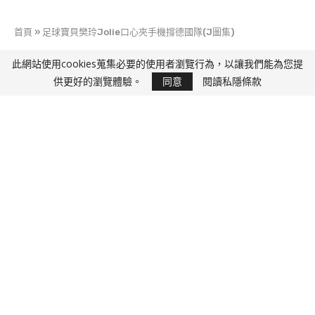
首頁
»
足球寶貝樊玲Jolie口心夾手機撐德國隊(J圖集)
此網站使用cookies蒐集必要的使用者瀏覽行為，以讓我們能為您提
快D J
供更好的瀏覽體驗。
同意
閱讀私隱條款
足球寶貝樊玲Jolie口心夾手機撐德國隊(J圖集)
15 5 月, 2017