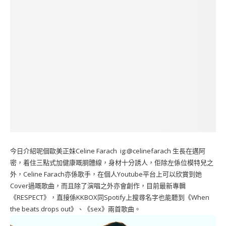
今日介紹呢個歐美正妹Celine Farach ig:@celinefarach 生長在邁阿
密，着住三點式加健康嘅胴體線，身材十分誘人，佢除左係位模特兒之
外，Celine Farach亦係歌手，在個人Youtube平台上可以欣賞到她
Cover過嘅歌曲，而且除了演唱之外亦會創作，目前最新專輯
《RESPECT》，直接係KKBOX同Spotify上搜尋名字也能聽到《When
the beats drops out》、《sex》兩首歌曲。