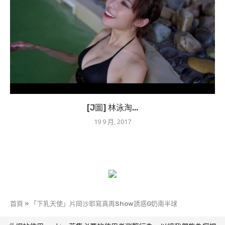
[J圖] 林泳淘...
19 9 月, 2017
首頁
»
「下乳天使」片岡沙耶寫真再Show誘惑G奶南半球