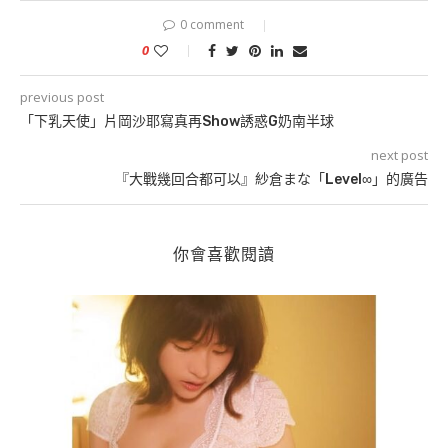
0 comment
0
previous post
「下乳天使」片岡沙耶寫真再Show誘惑G奶南半球
next post
『大戰幾回合都可以』紗倉まな「Level∞」的廣告
你會喜歡閱讀