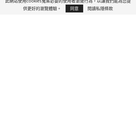
此網站使用cookies蒐集必要的使用者瀏覽行為，以讓我們能為您提
未分類
供更好的瀏覽體驗。
同意
閱讀私隱條款
「下乳天使」片岡沙耶寫真再Show誘惑G奶南半球
11 1 月, 2017
擁有G奶嘅23歲片岡沙耶，係深夜節目「本能Z」以展露南半球的水
著，於是被稱為「下乳天使」。其實佢8歲就以童星身份出道，真係女