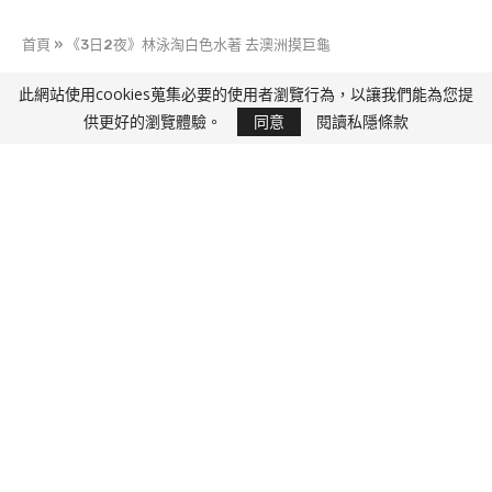
首頁
»
《3日2夜》林泳淘白色水著 去澳洲摸巨龜
此網站使用cookies蒐集必要的使用者瀏覽行為，以讓我們能為您提
快D J
供更好的瀏覽體驗。
同意
閱讀私隱條款
《3日2夜》林泳淘白色水著 去澳洲摸巨龜
28 8 月, 2017