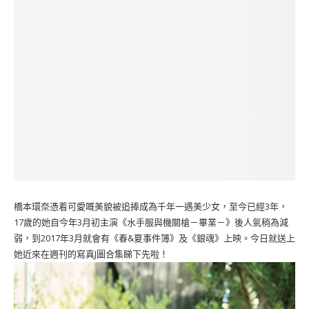
橋本環奈憑着可愛嘅美貌被追捧成為千年一遇美少女，至今已經3年，
17歲的她自今年3月初主演《水手服與機關槍－畢業－》後人氣稍為減
弱，到2017年3月就會有《春&夏事件簿》及《銀魂》上映。今日就送上
她近來在週刊的寫真J圖合集睇下先啦！