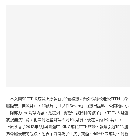
日本女團SPEED嘅成員上原多香子9號被爆因婚外情導致老公TEEN（森
脇隆宏）自殺身亡，10號周刊「女性Seven」再爆出猛料，公開她和小
王阿部力line對話內容，她提到「好想生我們倆的孩子」，TEEN因身體
狀況無法生育，他看到這些對話不到1個月後，便在車內上吊身亡。
上原多香子2012年8月與團體ET-KING成員TEEN結婚，報導引述TEEN胞
弟森脇義宏的說法，他表示哥哥為了生孩子戒煙，但始終未成功，到醫