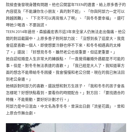
院檢查後發現身體有問題。他也公開當年TEEN的遺書，給上原多香子的
內容提及「不能讓你生小朋友，真的對不起」、「你與阿部力一定可以
跨越困難」、「下次不可以再背叛人了啊」、「與冬冬要幸福」，還叮
嚀她少喝酒、不要說謊。
TEEN 2014年過世，森脇義宏表示這3年來全家人仍無法走出傷痛，他公
開的對話截圖中，上原多香子對阿部力說：「沒想到長了這麼大，我竟
會這麼喜歡一個人，即使想要冷靜也停不下來，和冬冬相遇真的太棒
了。」還說：「好想見冬冬，雖然老公也很重要，但這更重要。」
她自認結婚是人生非常大的轉捩點，「一直覺得離婚外遇都是不可能的
事。但是，對冬冬無法表達的喜歡。」「我已經是大人了，我知道單方
面的想念不能帶給冬冬困擾，我會慢慢和老公分開，現在的我已無法回
到老公身邊。」
她傾訴對阿部力的喜歡，還說想和對方生孩子，「我和冬冬的孩子會長
怎樣呢？好想快點看到，要看你的時間配合。」對方回：「要找適合的
時機，不能衝動，要好好計劃才行。」
阿部力是中日混血，中文名為李冬冬，曾演出日劇「流星花園」，曾和
上原合作舞台劇。