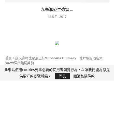
九寨溝發生強震 ...
12 8 月, 2017
首頁
»
逆天身材比堅尼正妹Sunshine Guimary 杜拜帆船酒店大
show渾圓飽滿美胸
此網站使用cookies蒐集必要的使用者瀏覽行為，以讓我們能為您提
快D J
供更好的瀏覽體驗。
同意
閱讀私隱條款
逆天身材比堅尼正妹Sunshine Guimary 杜拜帆
船酒店大show渾圓飽滿美胸
12 8 月, 2017