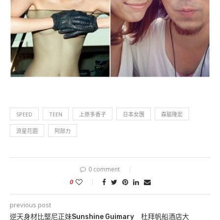
SPEED
TEEN
上原多香子
日本女團
森脇隆宏
流星花園
阿部力
0 comment
0
previous post
逆天身材比堅尼正妹Sunshine Guimary 杜拜帆船酒店大