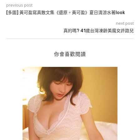
previous post
[多圖] 黃可盈寫真散文集《還原。黃可盈》夏日清涼水著look
next post
真的嗎? 41歲台灣凍齡美魔女許路兒
你會喜歡閱讀