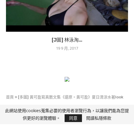
[J圖] 林泳淘...
19 9 月, 2017
首頁
»
[多圖] 黃可盈寫真散文集《還原。黃可盈》夏日清涼水著look
此網站使用cookies蒐集必要的使用者瀏覽行為，以讓我們能為您提
快D J
供更好的瀏覽體驗。
同意
閱讀私隱條款
[多圖] 黃可盈寫真散文集《還原。黃可盈》夏日清
涼水著look