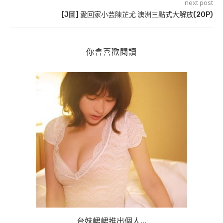
next post
[J圖] 愛回家小芸陳芷尤 澳洲三點式大解放(20P)
你會喜歡閱讀
台妹峮峮推出個人...