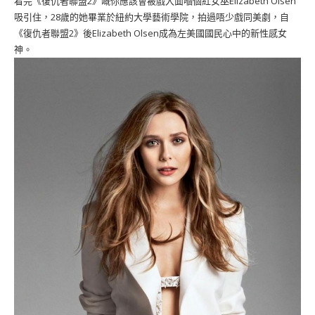
看完《復仇者聯盟2》嘅你應該會被戲入面嗰個紅女巫Elizabeth Olsen
吸引住，28歲的她畢業於紐約大學藝術學院，拍過唔少戲同美劇，自
《復仇者聯盟2》後Elizabeth Olsen成為左美國國民心中的新性感女
神。