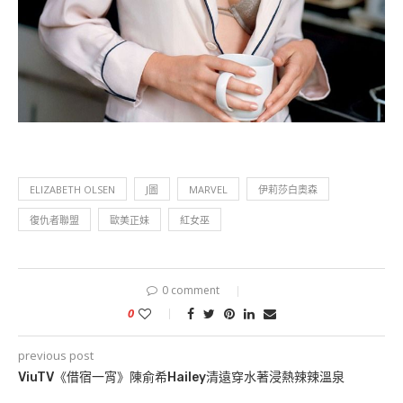
ELIZABETH OLSEN
J圖
MARVEL
伊莉莎白奧森
復仇者聯盟
歐美正妹
紅女巫
0 comment
0
previous post
ViuTV《借宿一宵》陳俞希Hailey清遠穿水著浸熱辣辣溫泉